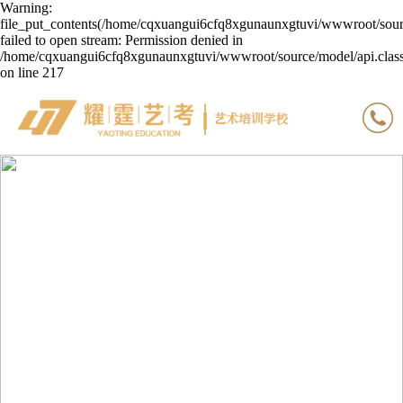
Warning:
file_put_contents(/home/cqxuangui6cfq8xgunaunxgtuvi/wwwroot/sourc
failed to open stream: Permission denied in
/home/cqxuangui6cfq8xgunaunxgtuvi/wwwroot/source/model/api.clas
on line 217